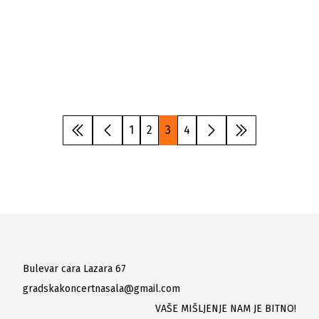
ALBUMA “KEYF”
BLISKO! festival – koncert:
“OGLEDALO U OGLEDALU”
BLISKO! festival – koncert:
„Hamburg 1861“
1
2
3
4
Bulevar cara Lazara 67
gradskakoncertnasala@gmail.com
VAŠE MIŠLJENJE NAM JE BITNO!