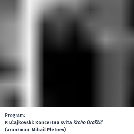
Program:
P.I.Čajkovski: Koncertna svita
Krcko Oraščić
(aranžman: Mihail Pletnev)