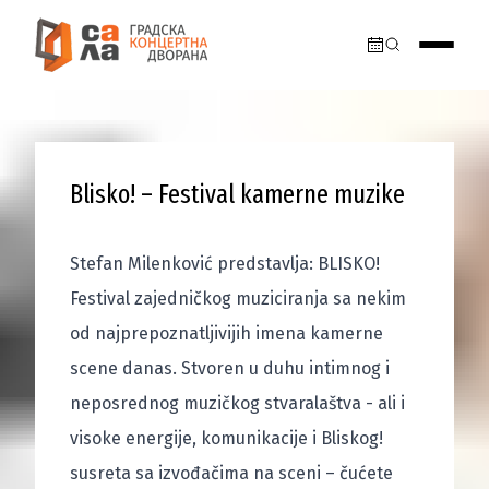
Blisko! – Festival kamerne muzike
Stefan Milenković predstavlja: BLISKO!
Festival zajedničkog muziciranja sa nekim
od najprepoznatljivijih imena kamerne
scene danas. Stvoren u duhu intimnog i
neposrednog muzičkog stvaralaštva - ali i
visoke energije, komunikacije i Bliskog!
susreta sa izvođačima na sceni – čućete