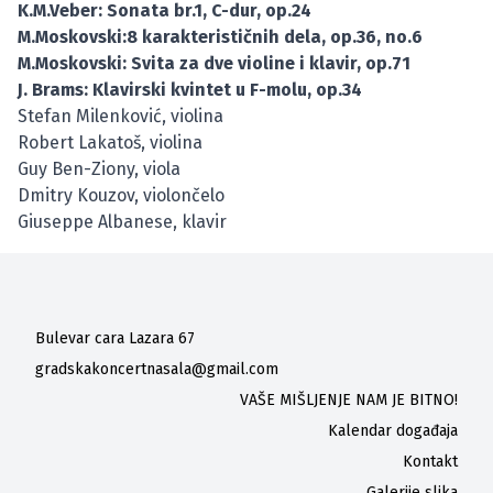
K.M.Veber: Sonata br.1, C-dur, op.24
M.Moskovski:8 karakterističnih dela, op.36, no.6
M.Moskovski: Svita za dve violine i klavir, op.71
J. Brams: Klavirski kvintet u F-molu, op.34
Stefan Milenković, violina
Robert Lakatoš, violina
Guy Ben-Ziony, viola
Dmitry Kouzov, violončelo
Giuseppe Albanese, klavir
Bulevar cara Lazara 67
gradskakoncertnasala@gmail.com
VAŠE MIŠLJENJE NAM JE BITNO!
Kalendar događaja
Kontakt
Galerije slika