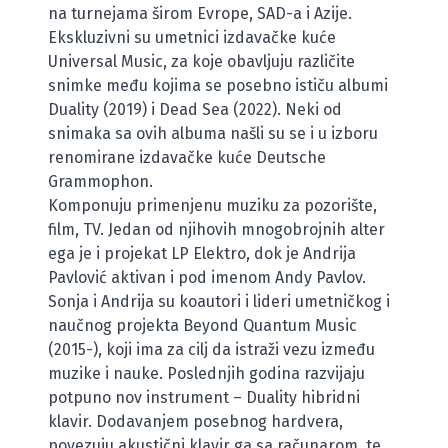
na turnejama širom Evrope, SAD-a i Azije.
Ekskluzivni su umetnici izdavačke kuće
Universal Music, za koje obavljuju različite
snimke među kojima se posebno ističu albumi
Duality (2019) i Dead Sea (2022). Neki od
snimaka sa ovih albuma našli su se i u izboru
renomirane izdavačke kuće Deutsche
Grammophon.
Komponuju primenjenu muziku za pozorište,
film, TV. Jedan od njihovih mnogobrojnih alter
ega je i projekat LP Elektro, dok je Andrija
Pavlović aktivan i pod imenom Andy Pavlov.
Sonja i Andrija su koautori i lideri umetničkog i
naučnog projekta Beyond Quantum Music
(2015-), koji ima za cilj da istraži vezu između
muzike i nauke. Poslednjih godina razvijaju
potpuno nov instrument – Duality hibridni
klavir. Dodavanjem posebnog hardvera,
povezuju akustični klavir ga sa računarom, te