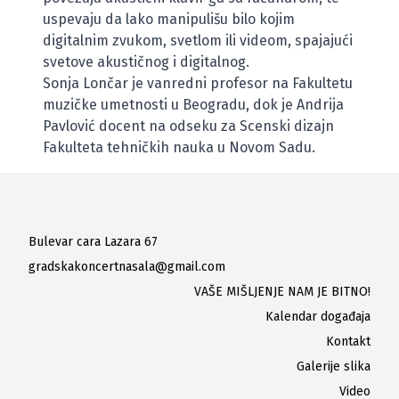
uspevaju da lako manipulišu bilo kojim
digitalnim zvukom, svetlom ili videom, spajajući
svetove akustičnog i digitalnog.
Sonja Lončar je vanredni profesor na Fakultetu
muzičke umetnosti u Beogradu, dok je Andrija
Pavlović docent na odseku za Scenski dizajn
Fakulteta tehničkih nauka u Novom Sadu.
Bulevar cara Lazara 67
gradskakoncertnasala@gmail.com
VAŠE MIŠLJENJE NAM JE BITNO!
Kalendar događaja
Kontakt
Galerije slika
Video