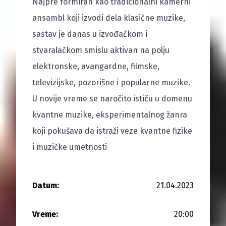
Najpre formiran kao tradicionalni kamerni
ansambl koji izvodi dela klasične muzike,
sastav je danas u izvođačkom i
stvaralačkom smislu aktivan na polju
elektronske, avangardne, filmske,
televizijske, pozorišne i popularne muzike.
U novije vreme se naročito ističu u domenu
kvantne muzike, eksperimentalnog žanra
koji pokušava da istraži veze kvantne fizike
i muzičke umetnosti
Datum:
21.04.2023
Vreme:
20:00