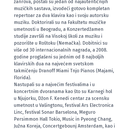
žanrova, postali su jedan od najautentičnijih
muzičkih sastava, izvodeći gotovo kompletan
repertoar za dva klavira kao i svoju autorsku
muziku. Doktorirali su na Fakultetu muzičke
umetnosti u Beogradu, a Konzertedžamen
studije završili na Visokoj školi za muziku i
pozorište u Roštoku (Nemačka). Dobitnici su
više od 30 internacionalnih nagrada, a 2008.
godine proglašeni su jednim od 8 najboljih
klavirskih dua na najvećem svetskom
takmičenju Dranoff Miami Tnjo Pianos (Majami,
Florida).
Nastupali su a najvećim festivalima i u
koncertnim dvoranama kao što su Karnegi hol
u Njujorku, Džon F. Kenedi centar za scensku
umetnost u Vašingtonu, festival Ars Electronica
Linc, festival Sonar Barselona, Meguro
Persimmon Hall Tokio, Music in Pyeong Chang,
Južna Koreja, Concertgebounj Amsterdam, kao i